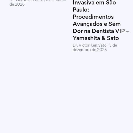
Dr. Victor Ken Sato
5 de março
Invasiva em São
de 2026
Paulo:
Procedimentos
Avançados e Sem
Dor na Dentista VIP –
Yamashita & Sato
Dr. Victor Ken Sato
3 de
dezembro de 2025