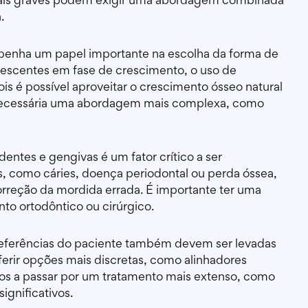
mais graves podem exigir uma abordagem combinada
.
penha um papel importante na escolha da forma de
lescentes em fase de crescimento, o uso de
s é possível aproveitar o crescimento ósseo natural
r necessária uma abordagem mais complexa, como
entes e gengivas é um fator crítico a ser
s, como cáries, doença periodontal ou perda óssea,
orreção da mordida errada. É importante ter uma
nto ortodôntico ou cirúrgico.
referências do paciente também devem ser levadas
rir opções mais discretas, como alinhadores
tos a passar por um tratamento mais extenso, como
significativos.